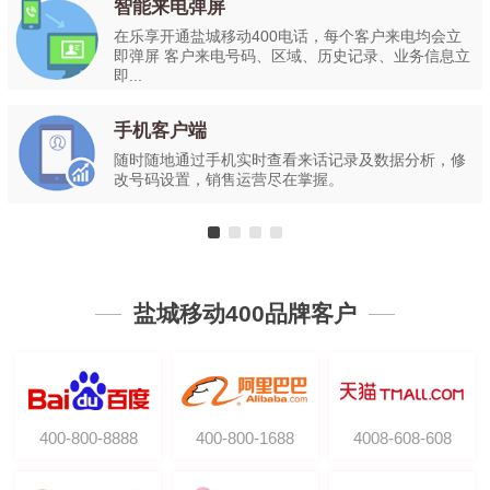
智能来电弹屏
在乐享开通盐城移动400电话，每个客户来电均会立
即弹屏 客户来电号码、区域、历史记录、业务信息立
即...
手机客户端
随时随地通过手机实时查看来话记录及数据分析，修
改号码设置，销售运营尽在掌握。
盐城移动400品牌客户
400-800-8888
400-800-1688
4008-608-608