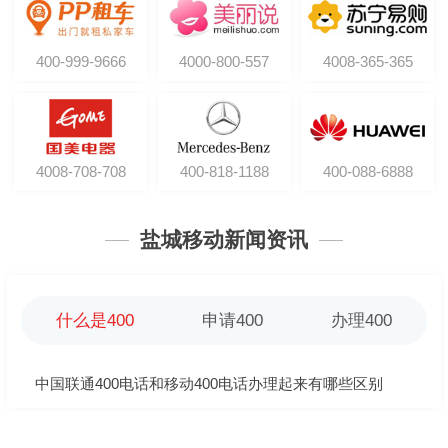
400-999-9666
4000-800-557
4008-365-365
4008-708-708
400-818-1188
400-088-6888
盐城移动新闻资讯
什么是400
申请400
办理400
中国联通400电话和移动400电话办理起来有哪些区别