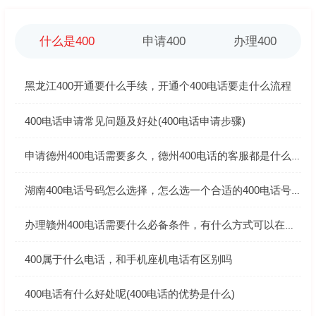
什么是400
申请400
办理400
黑龙江400开通要什么手续，开通个400电话要走什么流程
400电话申请常见问题及好处(400电话申请步骤)
申请德州400电话需要多久，德州400电话的客服都是什么时间段在线
湖南400电话号码怎么选择，怎么选一个合适的400电话号码？
办理赣州400电话需要什么必备条件，有什么方式可以在办理赣州400电话更效率？
400属于什么电话，和手机座机电话有区别吗
400电话有什么好处呢(400电话的优势是什么)