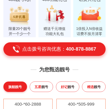
限量20个靓号
赠送千元增值
1倍投入N倍收益
开一个少一个
功能大礼包
话费不按月清零
点击拨号咨询优惠：
400-878-8867
为您甄选靓号
旗舰
靓号
五星
靓号
好记
靓号
精选
靓号
400-*60-2888
400-*505-999