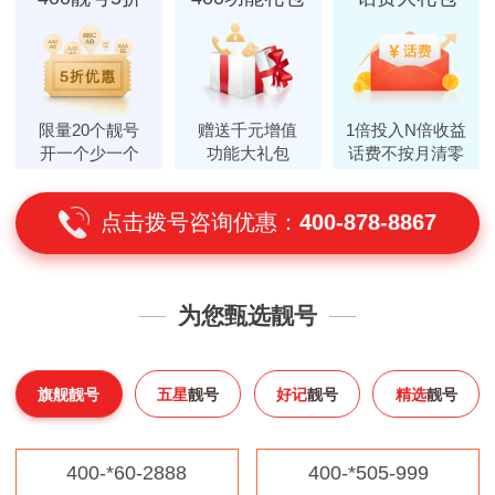
限量20个靓号
赠送千元增值
1倍投入N倍收益
开一个少一个
功能大礼包
话费不按月清零
点击拨号咨询优惠：
400-878-8867
为您甄选靓号
旗舰
靓号
五星
靓号
好记
靓号
精选
靓号
400-*60-2888
400-*505-999