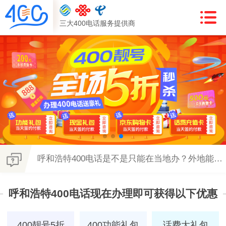
三大400电话服务提供商
呼和浩特400电话是不是只能在当地办？外地能办吗？
呼和浩特400电话要怎么办理，需要什么资料？
呼和浩特400电话是怎么收费的，话费怎么算的？
呼和浩特400电话是不是只能在当地办？外地能办吗？
呼和浩特400电话要怎么办理，需要什么资料？
呼和浩特400电话现在办理即可获得以下优惠
400靓号5折
400功能礼包
话费大礼包