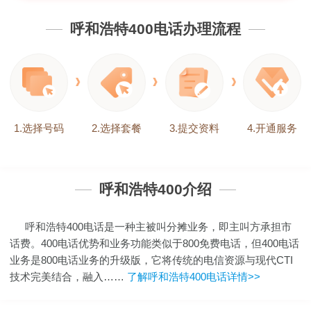
呼和浩特400电话办理流程
1.选择号码
2.选择套餐
3.提交资料
4.开通服务
呼和浩特400介绍
呼和浩特400电话是一种主被叫分摊业务，即主叫方承担市
话费。400电话优势和业务功能类似于800免费电话，但400电话
业务是800电话业务的升级版，它将传统的电信资源与现代CTI
技术完美结合，融入……
了解呼和浩特400电话详情>>