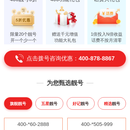
限量20个靓号
赠送千元增值
1倍投入N倍收益
开一个少一个
功能大礼包
话费不按月清零
点击拨号咨询优惠：
400-878-8867
为您甄选靓号
旗舰
靓号
五星
靓号
好记
靓号
精选
靓号
400-*60-2888
400-*505-999