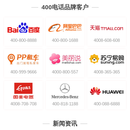
400电话品牌客户
400-800-8888
400-800-1688
4008-608-608
400-999-9666
4000-800-557
4008-365-365
4008-708-708
400-818-1188
400-088-6888
新闻资讯