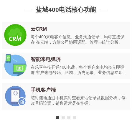
盐城400电话核心功能
云CRM
每个400来电客户信息、业务沟通记录，均可直接保
存 在云端，方便公司协同调配、管理与统计分析。
智能来电弹屏
在乐享科技开通400电话，每个客户来电均会立即弹
屏 客户来电号码、区域、历史记录、业务信息立即...
手机客户端
随时随地通过手机实时查看来话记录及数据分析，修
改号码设置，销售运营尽在掌握。