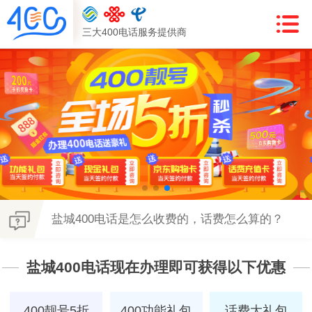
三大400电话服务提供商
盐城400电话是不是只能在当地办？外地能办吗？
盐城400电话要怎么办理，需要什么资料？
盐城400电话是怎么收费的，话费怎么算的？
盐城400电话是不是只能在当地办？外地能办吗？
盐城400电话要怎么办理，需要什么资料？
盐城400电话现在办理即可获得以下优惠
400靓号5折
400功能礼包
话费大礼包