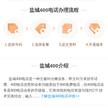
盐城400电话办理流程
1.选择号码
2.选择套餐
3.提交资料
4.开通服务
盐城400介绍
盐城400电话是一种主被叫分摊业务，即主叫方承担市话
费。400电话优势和业务功能类似于800免费电话，但400电话业
务是800电话业务的升级版，它将传统的电信资源与现代CTI 技
术完美结合，融入……
了解盐城400电话详情>>