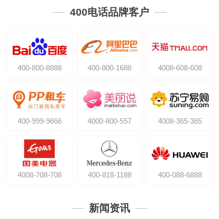
400电话品牌客户
400-800-8888
400-800-1688
4008-608-608
400-999-9666
4000-800-557
4008-365-365
4008-708-708
400-818-1188
400-088-6888
新闻资讯