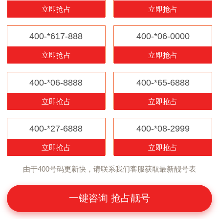
立即抢占
立即抢占
400-*617-888
400-*06-0000
立即抢占
立即抢占
400-*06-8888
400-*65-6888
立即抢占
立即抢占
400-*27-6888
400-*08-2999
立即抢占
立即抢占
由于400号码更新快，请联系我们客服获取最新靓号表
一键咨询 抢占靓号