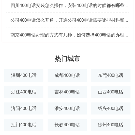
四川400电话安装怎么操作，安装400电话的时候都有哪些注意
公司400电话怎么开通，开通公司400电话需要哪些材料和手续
南京400电话办理的方式有几种，如何选择400电话的办理方式
热门城市
深圳400电话
成都400电话
东莞400电话
浙江400电话
吉林400电话
山西400电话
洛阳400电话
淮安400电话
绍兴400电话
江门400电话
长春400电话
徐州400电话