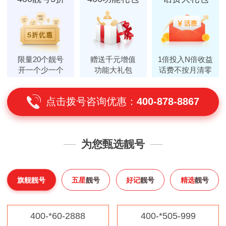
限量20个靓号
赠送千元增值
1倍投入N倍收益
开一个少一个
功能大礼包
话费不按月清零
点击拨号咨询优惠：
400-878-8867
为您甄选靓号
旗舰
靓号
五星
靓号
好记
靓号
精选
靓号
400-*60-2888
400-*505-999