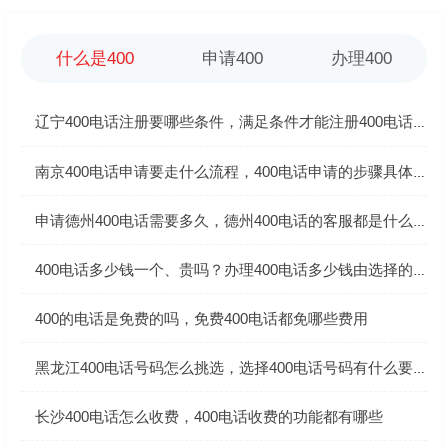
什么是400
申请400
办理400
辽宁400电话注册要哪些条件，满足条件才能注册400电话么
南京400电话申请要走什么流程，400电话申请的步骤具体是什么
申请德州400电话需要多久，德州400电话的客服都是什么时间段在线
400电话多少钱一个、贵吗？办理400电话多少钱由选择的套餐和号码决定的-「乐享400电话」
400的电话是免费的吗，免费400电话都免哪些费用
黑龙江400电话号码怎么挑选，选择400电话号码有什么要求
长沙400电话怎么收费，400电话收费的功能都有哪些