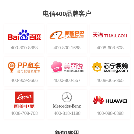
电信400品牌客户
400-800-8888
400-800-1688
4008-608-608
400-999-9666
4000-800-557
4008-365-365
4008-708-708
400-818-1188
400-088-6888
新闻资讯