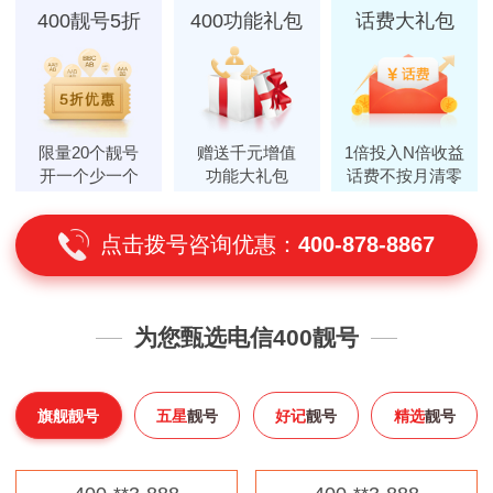
400靓号5折
400功能礼包
话费大礼包
限量20个靓号
赠送千元增值
1倍投入N倍收益
开一个少一个
功能大礼包
话费不按月清零
点击拨号咨询优惠：
400-878-8867
为您甄选电信400靓号
旗舰
靓号
五星
靓号
好记
靓号
精选
靓号