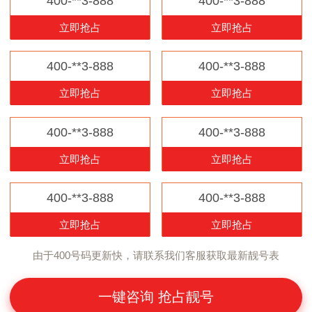
400-**3-888
400-**3-888
立即抢占
立即抢占
400-**3-888
400-**3-888
立即抢占
立即抢占
400-**3-888
400-**3-888
立即抢占
立即抢占
400-**3-888
400-**3-888
立即抢占
立即抢占
由于400号码更新快，请联系我们客服获取最新靓号表
一键咨询 抢占靓号