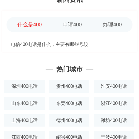
什么是400
申请400
办理400
电信400电话是什么，主要有哪些号段
热门城市
深圳400电话
贵州400电话
淮安400电话
山东400电话
东莞400电话
浙江400电话
上海400电话
德州400电话
潍坊400电话
江西400电话
绍兴400电话
宁波400电话