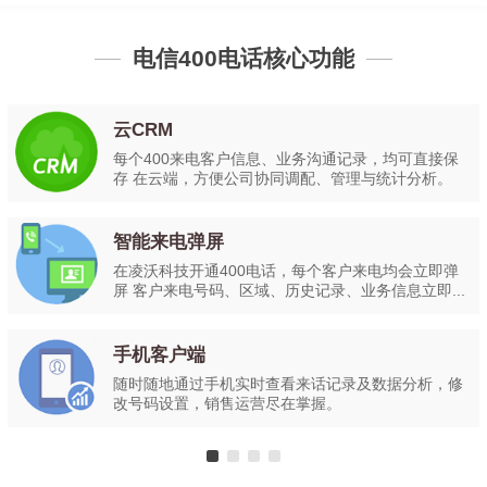
电信400电话核心功能
云CRM
每个400来电客户信息、业务沟通记录，均可直接保
存 在云端，方便公司协同调配、管理与统计分析。
智能来电弹屏
在凌沃科技开通400电话，每个客户来电均会立即弹
屏 客户来电号码、区域、历史记录、业务信息立即...
手机客户端
随时随地通过手机实时查看来话记录及数据分析，修
改号码设置，销售运营尽在掌握。