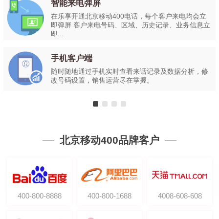
智能来电弹屏
在乐享开通北京移动400电话，每个客户来电均会立
即弹屏 客户来电号码、区域、历史记录、业务信息立
即...
手机客户端
随时随地通过手机实时查看来话记录及数据分析，修
改号码设置，销售运营尽在掌握。
北京移动400品牌客户
400-800-8888
400-800-1688
4008-608-608