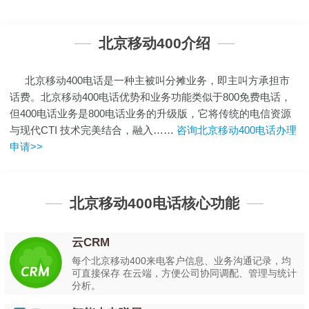
北京移动400介绍
北京移动400电话是一种主被叫分摊业务，即主叫方承担市
话费。北京移动400电话优势和业务功能类似于800免费电话，
但400电话业务是800电话业务的升级版，它将传统的电信资源
与现代CTI 技术完美结合，融入……
咨询北京移动400电话办理
申请>>
北京移动400电话核心功能
云CRM
每个北京移动400来电客户信息、业务沟通记录，均
可直接保存 在云端，方便公司协同调配、管理与统计
分析。