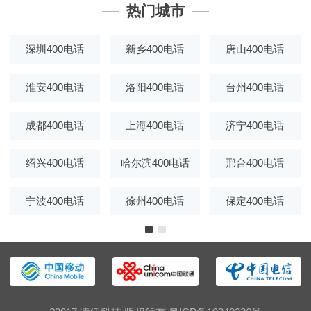
热门城市
深圳400电话
新乡400电话
唐山400电话
淮安400电话
洛阳400电话
台州400电话
成都400电话
上海400电话
济宁400电话
绍兴400电话
哈尔滨400电话
邢台400电话
宁波400电话
徐州400电话
保定400电话