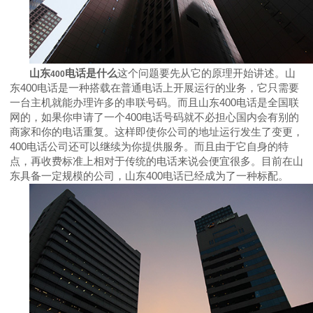
山东
电话是什么
这个问题要先从它的原理开始讲述。山
400
东
400
电话是一种搭载在普通电话上开展运行的业务，它只需要
一台主机就能办理许多的串联号码。而且山东
400
电话是全国联
网的，如果你申请了一个
400
电话号码就不必担心国内会有别的
商家和你的电话重复。这样即使你公司的地址运行发生了变更，
400
电话公司还可以继续为你提供服务。而且由于它自身的特
点，再收费标准上相对于传统的电话来说会便宜很多。目前在山
东具备一定规模的公司，山东
400
电话已经成为了一种标配。