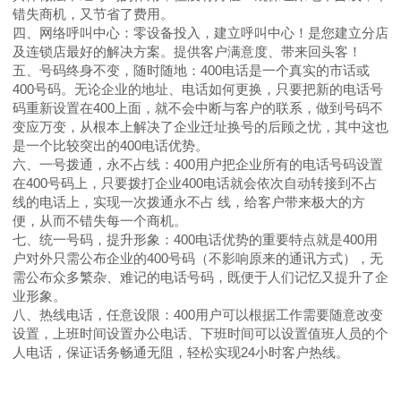
错失商机，又节省了费用。
四、网络呼叫中心：零设备投入，建立呼叫中心！是您建立分店
及连锁店最好的解决方案。提供客户满意度、带来回头客！
五、号码终身不变，随时随地：400电话是一个真实的市话或
400号码。无论企业的地址、电话如何更换，只要把新的电话号
码重新设置在400上面，就不会中断与客户的联系，做到号码不
变应万变，从根本上解决了企业迁址换号的后顾之忧，其中这也
是一个比较突出的400电话优势。
六、一号拨通，永不占线：400用户把企业所有的电话号码设置
在400号码上，只要拨打企业400电话就会依次自动转接到不占
线的电话上，实现一次拨通永不占 线，给客户带来极大的方
便，从而不错失每一个商机。
七、统一号码，提升形象：400电话优势的重要特点就是400用
户对外只需公布企业的400号码（不影响原来的通讯方式），无
需公布众多繁杂、难记的电话号码，既便于人们记忆又提升了企
业形象。
八、热线电话，任意设限：400用户可以根据工作需要随意改变
设置，上班时间设置办公电话、下班时间可以设置值班人员的个
人电话，保证话务畅通无阻，轻松实现24小时客户热线。