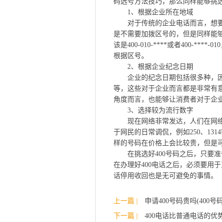
码选号方法技巧，那么同样能够挑选
1、根据企业所在地域
对于传统的企业电话而言，想要拨
是不需要加拨区号的，但是同样能
该是400-010-****或者400-
根据区号。
2、根据企业纪念日期
企业的纪念日期包括很多种，因
等，这些对于企业而言都是非常有
角度而言，也能够让消费者对于企
3、选择较为流行数字
现在网络非常发达，人们在网络
于网民的日常调侃，例如250、13
样的号码在价格上会比较贵，但是可
在挑选好400号码之后，只要准备
在办理好400电话之后，必须要用
话停用收回也是无可避免的事情。
上一篇 |
申请400号码贵吗(400
下一篇 |
400电话比普通电话的优势