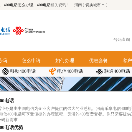
、
400电话怎么办理
、
400电话
相关资讯！
河南 [
切换城市
]
号码查询
号码
怎么申请
如何办理
优惠套餐
客户
移动400电话
电信400电话
联通400电话
00电话
电话业务是由中国电信为企业客户提供的强大的业总机。河南乐享电信400
电信400电话可享受便捷的办理流程、灵活的400资费套餐。你只需要提
号码新需求
00电话优势