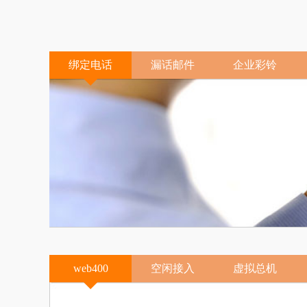
绑定电话
漏话邮件
企业彩铃
web400
空闲接入
虚拟总机