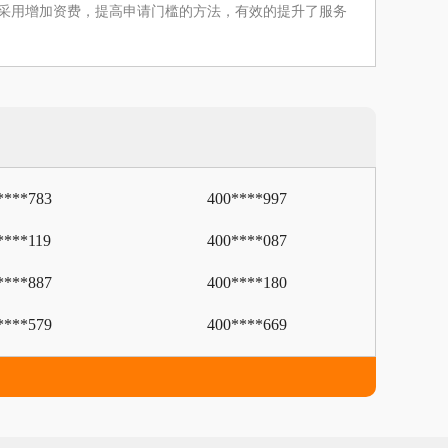
注。采用增加资费，提高申请门槛的方法，有效的提升了服务
****783
400****997
****119
400****087
****887
400****180
****579
400****669