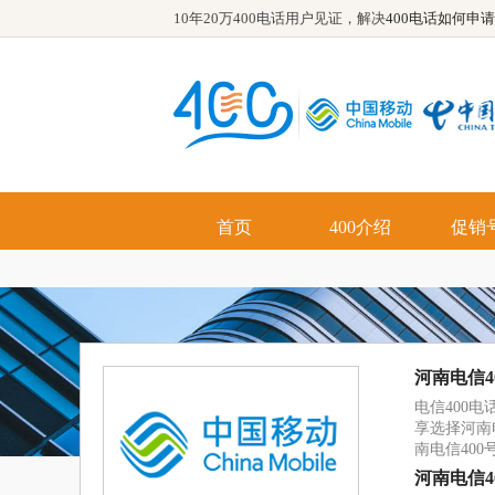
10年20万400电话用户见证，解决
400电话如何申请
首页
400介绍
促销
优势
功能
河南电信4
电信400
享选择河南
南电信400
河南电信4