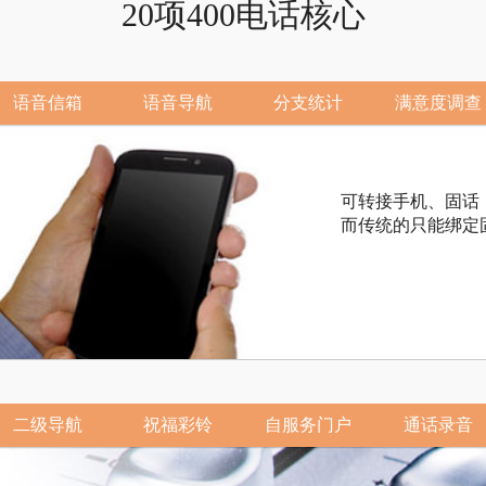
20项400电话核心
语音信箱
语音导航
分支统计
满意度调查
可转接手机、固话
而传统的只能绑定
二级导航
祝福彩铃
自服务门户
通话录音