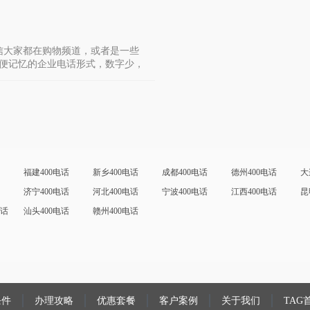
信大家都在购物频道，或者是一些
便记忆的企业电话形式，数字少，
福建400电话
新乡400电话
成都400电话
德州400电话
大
济宁400电话
河北400电话
宁波400电话
江西400电话
昆
电话
汕头400电话
赣州400电话
条件
办理攻略
优惠套餐
客户案例
关于我们
TAG