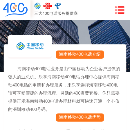
三大400电话服务提供商
海南移动400电话介绍
海南移动400电话业务是由中国移动为企业客户提供的
强大的业总机。乐享海南移动400电话办理中心提供海南移
动400电话的申请和办理服务，来乐享选择海南移动400电
话可享受便捷的办理流程、灵活的400资费套餐。你只需要
提供正规海南移动400电话办理材料就可快速开通一个心仪
的深圳移动400号码。
海南移动400电话优势