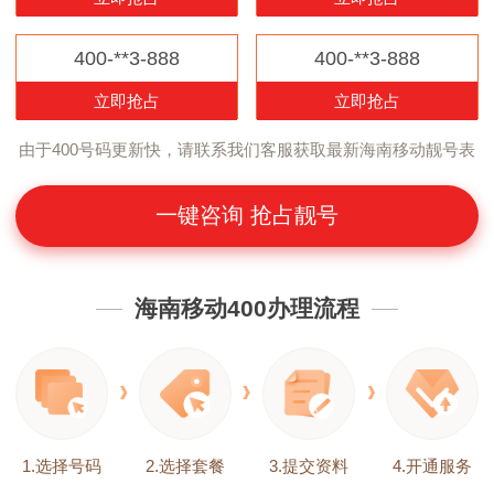
400-**3-888
400-**3-888
立即抢占
立即抢占
由于400号码更新快，请联系我们客服获取最新海南移动靓号表
一键咨询 抢占靓号
海南移动400办理流程
1.选择号码
2.选择套餐
3.提交资料
4.开通服务