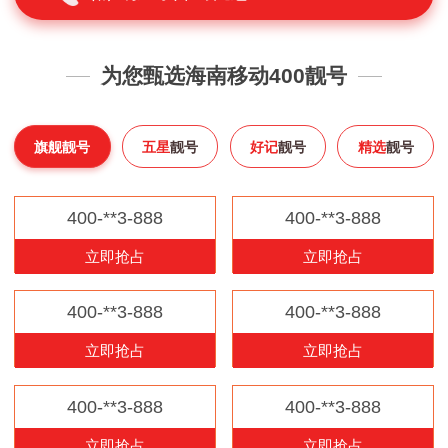
为您甄选海南移动400靓号
旗舰
靓号
五星
靓号
好记
靓号
精选
靓号
400-**3-888
400-**3-888
立即抢占
立即抢占
400-**3-888
400-**3-888
立即抢占
立即抢占
400-**3-888
400-**3-888
立即抢占
立即抢占