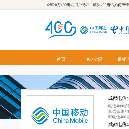
10年20万400电话用户见证，解决
400电话如何申请
首页
400介绍
促销
优势
功能
成都电信4
电信400
享选择成都
都电信400
成都电信4