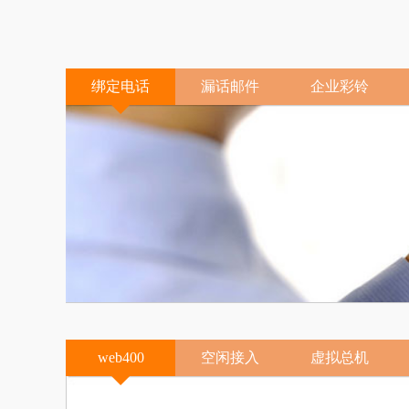
绑定电话
漏话邮件
企业彩铃
web400
空闲接入
虚拟总机