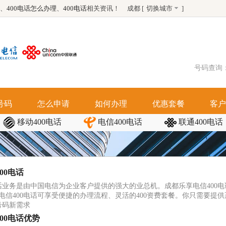
、
400电话怎么办理
、
400电话
相关资讯！
成都 [
切换城市
]
号码查询
号码
怎么申请
如何办理
优惠套餐
客户
移动400电话
电信400电话
联通400电话
00电话
电话业务是由中国电信为企业客户提供的强大的业总机。成都乐享电信400
电信400电话可享受便捷的办理流程、灵活的400资费套餐。你只需要提
号码新需求
00电话优势