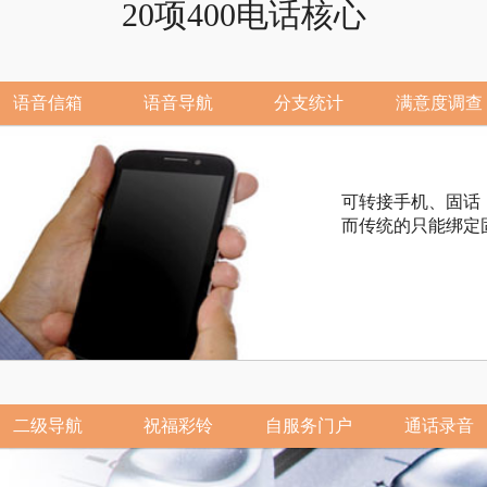
20项400电话核心
语音信箱
语音导航
分支统计
满意度调查
可转接手机、固话
而传统的只能绑定
二级导航
祝福彩铃
自服务门户
通话录音