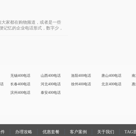
信大家都在购物频道，或者是一些
便记忆的企业电话形式，数字少，
无锡400电话
山西400电话
洛阳400电话
唐山400电话
南
电话
长春400电话
河北400电话
徐州400电话
北京400电话
惠
滨州400电话
泰安400电话
条件
办理攻略
优惠套餐
客户案例
关于我们
TAG