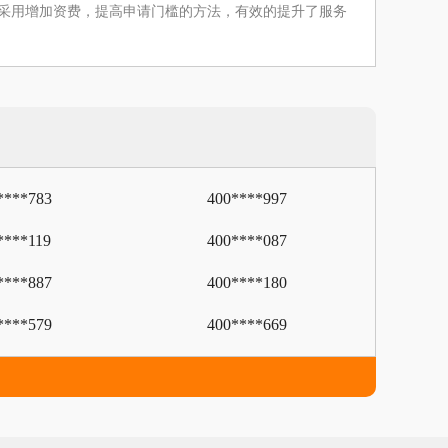
注。采用增加资费，提高申请门槛的方法，有效的提升了服务
****783
400****997
****119
400****087
****887
400****180
****579
400****669