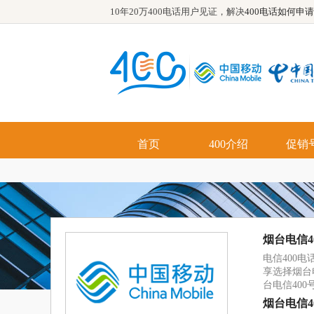
10年20万400电话用户见证，解决
400电话如何申请
首页
400介绍
促销
优势
功能
烟台电信4
电信400
享选择烟台
台电信400
烟台电信4