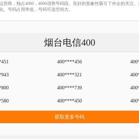
运营商，独占4000，4006强势号码段。良好的形象性吸引了外企的关
化。号码占用率低，号码可选空间大。
烟台电信400
*451
400****456
400
*943
400****321
400
*800
400****739
400
*580
400****450
400
获取更多号码