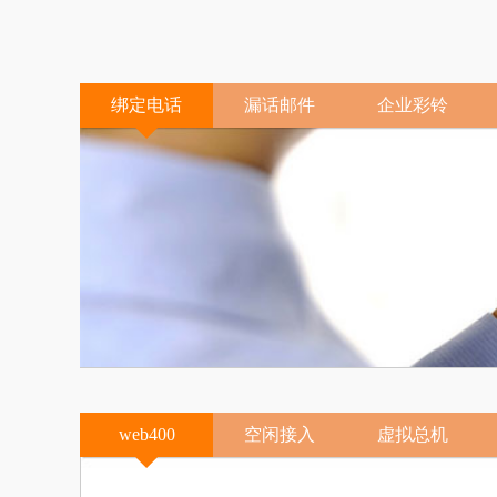
绑定电话
漏话邮件
企业彩铃
web400
空闲接入
虚拟总机