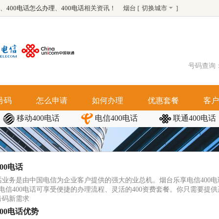
、
400电话怎么办理
、
400电话
相关资讯！
烟台 [
切换城市
]
号码查询
号码
怎么申请
如何办理
优惠套餐
客户
移动400电话
电信400电话
联通400电话
00电话
电话业务是由中国电信为企业客户提供的强大的业总机。烟台乐享电信400
电信400电话可享受便捷的办理流程、灵活的400资费套餐。你只需要提
号码新需求
00电话优势