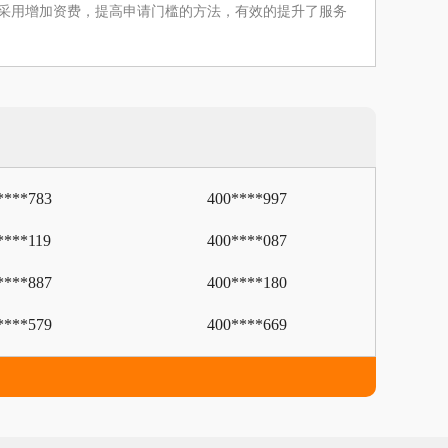
注。采用增加资费，提高申请门槛的方法，有效的提升了服务
****783
400****997
****119
400****087
****887
400****180
****579
400****669