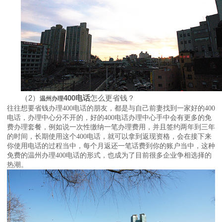
（
2
）
400
电话
怎么更省钱？
温州办理
往往想要省钱办理
400
电话的朋友，都是与自己前妻找到一家好的
400
电话，办理中心分不开的，好的
400
电话办理中心手中会有更多的免
费办理套餐，例如说一次性缴纳一笔办理费用，并且签约两年到三年
的时间，长期使用这个
400
电话，就可以拿到返现资格，会在接下来
你使用电话的过程当中，每个月返还一笔话费到你的账户当中，这种
免费的温州办理
400
电话的形式，也成为了目前很多企业争相选择的
热潮。