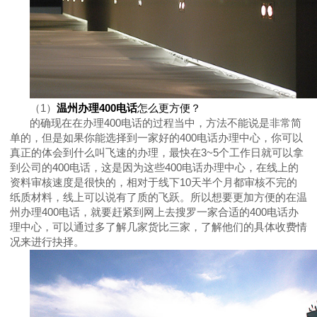
（
1
）
温州办理
400
电话
怎么更方便？
的确现在在办理
400
电话的过程当中，方法不能说是非常简
单的，但是如果你能选择到一家好的
400
电话办理中心，你可以
真正的体会到什么叫飞速的办理，最快在
3~5
个工作日就可以拿
到公司的
400
电话，这是因为这些
400
电话办理中心，在线上的
资料审核速度是很快的，相对于线下
10
天半个月都审核不完的
纸质材料，线上可以说有了质的飞跃。所以想要更加方便的在温
州办理
400
电话，就要赶紧到网上去搜罗一家合适的
400
电话办
理中心，可以通过多了解几家货比三家，了解他们的具体收费情
况来进行抉择。