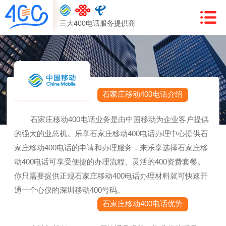
三大400电话服务提供商
石家庄移动400电话介绍
石家庄移动400电话业务是由中国移动为企业客户提供
的强大的业总机。乐享石家庄移动400电话办理中心提供石
家庄移动400电话的申请和办理服务，来乐享选择石家庄移
动400电话可享受便捷的办理流程、灵活的400资费套餐。
你只需要提供正规石家庄移动400电话办理材料就可快速开
通一个心仪的深圳移动400号码。
石家庄移动400电话优势