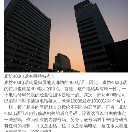
廊坊400电话有哪些特点？
廊坊400电话就是归属地为廊坊的400电话，因此，廊坊400电话
的特点也就是400电话的特点。首先，这个电话具有唯一性，一
个电话号码代表的经营性团体是唯一的。其次，廊坊400电话可
以实现同时多通道电话接入，就像10086或者10000这两个号码
一样，拨打相关的号码就会分拨给不同的内部号码。再者，廊坊
400电话可以自行修改相关的后台号码，设置这可以自由的绑定
一些好吗，作为企业的内部号码。另外，该号码对于来电号码没
有任何的限制，可以是固话，也可以是移动电话，这在很大程度
上降低了企业的客户流失。