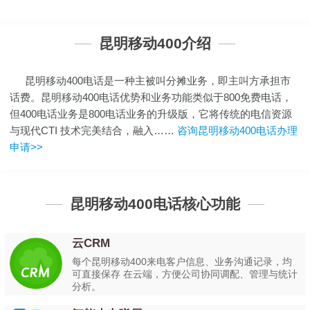
昆明移动400介绍
昆明移动400电话是一种主被叫分摊业务，即主叫方承担市
话费。昆明移动400电话优势和业务功能类似于800免费电话，
但400电话业务是800电话业务的升级版，它将传统的电信资源
与现代CTI 技术完美结合，融入……
咨询昆明移动400电话办理
申请>>
昆明移动400电话核心功能
云CRM
每个昆明移动400来电客户信息、业务沟通记录，均
可直接保存 在云端，方便公司协同调配、管理与统计
分析。