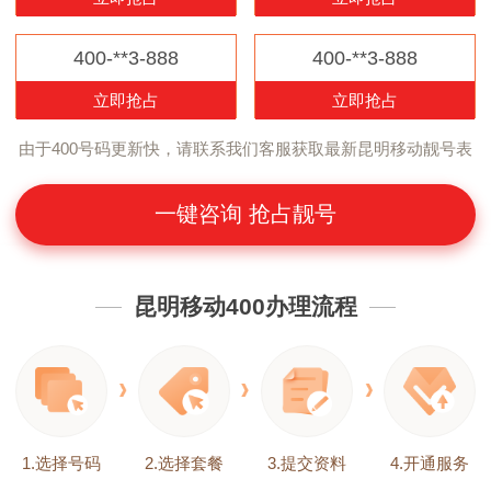
400-**3-888
400-**3-888
立即抢占
立即抢占
由于400号码更新快，请联系我们客服获取最新昆明移动靓号表
一键咨询 抢占靓号
昆明移动400办理流程
1.选择号码
2.选择套餐
3.提交资料
4.开通服务