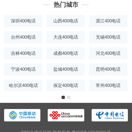
热门城市
深圳400电话
山西400电话
湛江400电话
台州400电话
大连400电话
无锡400电话
吉林400电话
成都400电话
河北400电话
宁波400电话
盐城400电话
昆明400电话
哈尔滨400电话
保定400电话
常州400电话