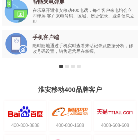
智能来电弹屏
在乐享开通淮安移动400电话，每个客户来电均会立
即弹屏 客户来电号码、区域、历史记录、业务信息立
即...
手机客户端
随时随地通过手机实时查看来话记录及数据分析，修
改号码设置，销售运营尽在掌握。
淮安移动400品牌客户
400-800-8888
400-800-1688
4008-608-608