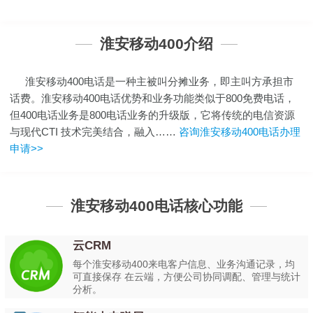
淮安移动400介绍
淮安移动400电话是一种主被叫分摊业务，即主叫方承担市
话费。淮安移动400电话优势和业务功能类似于800免费电话，
但400电话业务是800电话业务的升级版，它将传统的电信资源
与现代CTI 技术完美结合，融入……
咨询淮安移动400电话办理
申请>>
淮安移动400电话核心功能
云CRM
每个淮安移动400来电客户信息、业务沟通记录，均
可直接保存 在云端，方便公司协同调配、管理与统计
分析。