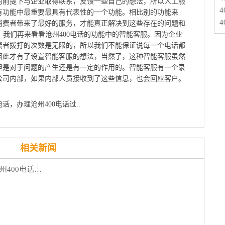
的前提下与企业取得联系，反馈一些自己的想法，所以人工服
有功能中最重要最具有代表性的一个功能。相比别的功能来
消费者带来了最好的服务，才能真正解决到这些存在的问题和
次，我们再来看看沧州400电话的功能中的智能客服。因为企业
费者拨打的次数是无限的，所以我们不能保证说每一个电话都
因此才有了设置智能客服的想法，当然了，这种智能客服虽然
但是对于问题的产生还是有一定的作用的。智能客服有一个录
公司内部，如果内部人员接收到了这些信息，也会回应客户。
话，办理沧州400电话过..
相关新闻
如何注册沧州400电话，注册一个沧州400电话要多久